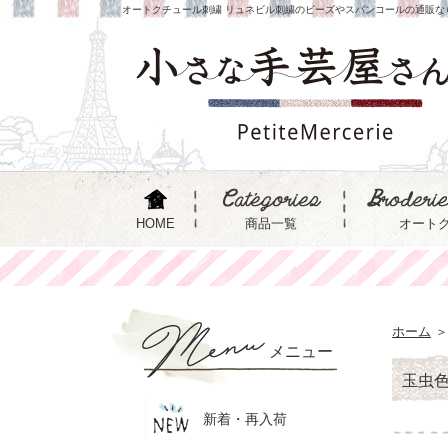
オートクチュール刺繍 リュネビル刺繍のビーズやスパンコールの通販な
HOME
商品一覧
オート
ホーム
＞
メニュー
玉虫色
新着・再入荷