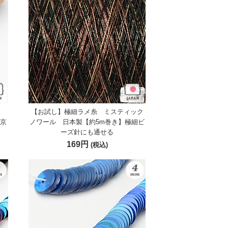
糸
【お試し】極細ラメ糸 ミスティック
 京
ノワール 日本製【約5m巻き】極細ビ
ーズ針にも通せる
169円
(税込)