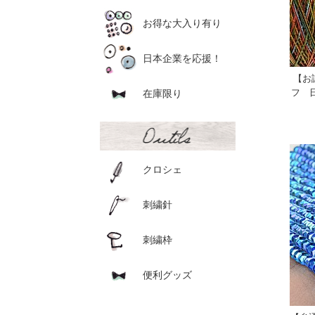
お得な大入り有り
日本企業を応援！
【お
フ 
在庫限り
クロシェ
刺繍針
刺繍枠
便利グッズ