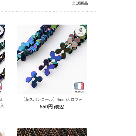
全18商品
t
【花スパンコール】4mm花 ロフォ
m入
550円
(税込)