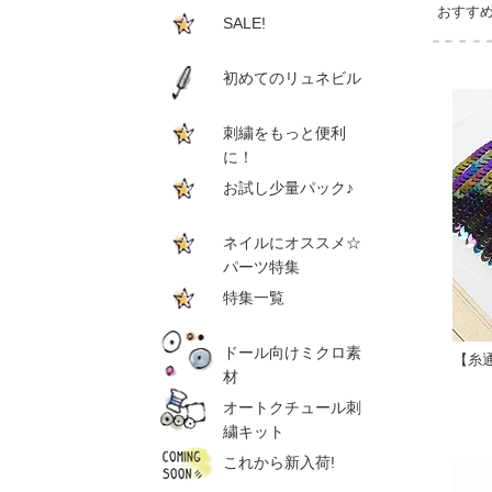
おすす
SALE!
初めてのリュネビル
刺繍をもっと便利
に！
お試し少量パック♪
ネイルにオススメ☆
パーツ特集
特集一覧
ドール向けミクロ素
【糸
材
オートクチュール刺
繍キット
これから新入荷!