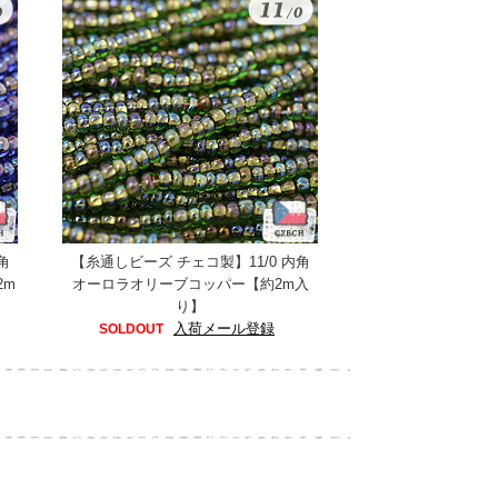
角
【糸通しビーズ チェコ製】11/0 内角
2m
オーロラオリーブコッパー【約2m入
り】
入荷メール登録
SOLDOUT