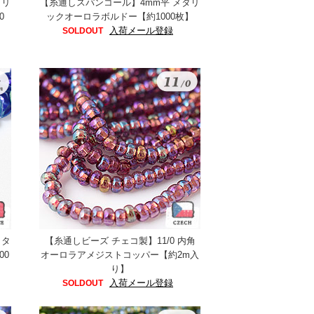
タリ
【糸通しスパンコール】4mm平 メタリ
0
ックオーロラボルドー【約1000枚】
入荷メール登録
SOLDOUT
メタ
【糸通しビーズ チェコ製】11/0 内角
00
オーロラアメジストコッパー【約2m入
り】
入荷メール登録
SOLDOUT