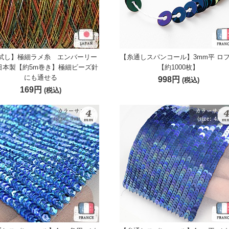
試し】極細ラメ糸 エンバーリー
【糸通しスパンコール】3mm平 ロ
日本製【約5m巻き】極細ビーズ針
【約1000枚】
にも通せる
998円
(税込)
169円
(税込)