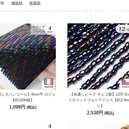
め順
価格順
新着順
通しスパンコール】4mm平 ロフォ
【糸通しビーズ チェコ製】12/0 3cu
【約1000枚】
メタリックブルーアイリス【約3.8
り】
1,098円
(税込)
2,530円
(税込)