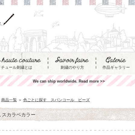
ら
クチュール刺繍とは
刺繍のやり方
作品ギャラリー
We can ship worldwide. Read more >>
商品一覧
＞
色ごとに探す スパンコール ビーズ
 スカラベカラー