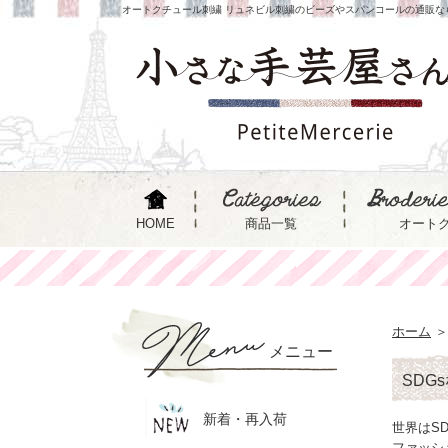
オートクチュール刺繍 リュネビル刺繍のビーズやスパンコールの通販な
HOME
商品一覧
オート
ホーム
＞
メニュー
SDG
新着・再入荷
世界はS
ファッシ