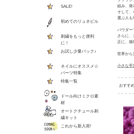
組み、発
SALE!
そして、
選ぶ人も
初めてのリュネビル
パウダー
さらに、
刺繍をもっと便利
正に、循
に！
お試し少量パック♪
世界から
小さな手
ネイルにオススメ☆
パーツ特集
特集一覧
おすす
ドール向けミクロ素
材
オートクチュール刺
繍キット
これから新入荷!