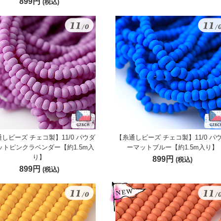
899円
(税込)
しビーズ チェコ製】11/0 パウダ
【糸通しビーズ チェコ製】11/0 パ
ットピンクラベンダー【約1.5m入
ーマットブルー【約1.5m入り】
り】
899円
(税込)
899円
(税込)