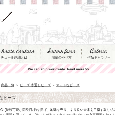
ら
クチュール刺繍とは
刺繍のやり方
作品ギャラリー
We can ship worldwide. Read more >>
商品一覧
＞
ビーズ 糸通しビーズ
＞
マットなビーズ
sなビーズ
DGs(持続可能な開発目標)を掲げ、地球を守り、より良い未来を目指す取り組
ョン産業も同じく、各ブランドが次々と今までの使い捨てや有害要素を無くし