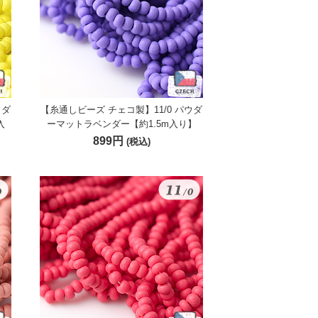
ウダ
【糸通しビーズ チェコ製】11/0 パウダ
入
ーマットラベンダー【約1.5m入り】
899円
(税込)