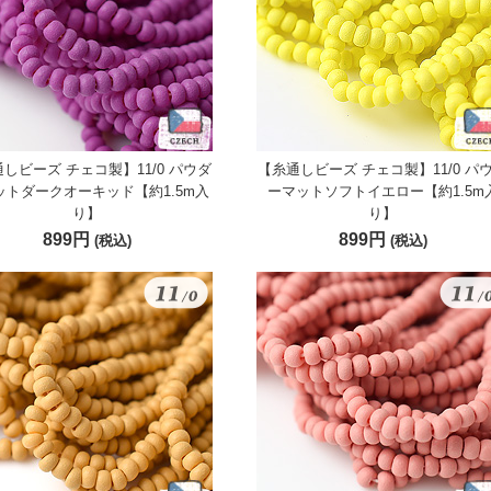
しビーズ チェコ製】11/0 パウダ
【糸通しビーズ チェコ製】11/0 パ
ットダークオーキッド【約1.5m入
ーマットソフトイエロー【約1.5m
り】
り】
899円
899円
(税込)
(税込)