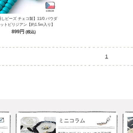
しビーズ チェコ製】11/0 パウダ
ットビリジアン【約1.5m入り】
899円
(税込)
1
ミニコラム