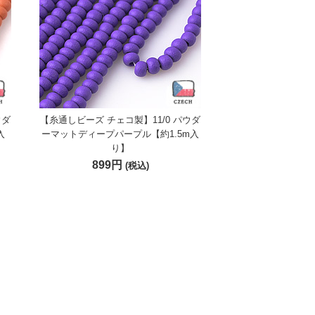
ウダ
【糸通しビーズ チェコ製】11/0 パウダ
入
ーマットディープパープル【約1.5m入
り】
899円
(税込)