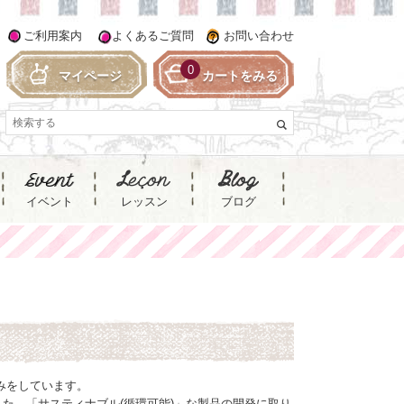
ご利用案内
よくあるご質問
お問い合わせ
0
マイページ
カートをみる
イベント
レッスン
ブログ
みをしています。
た、「サスティナブル(循環可能)」な製品の開発に取り