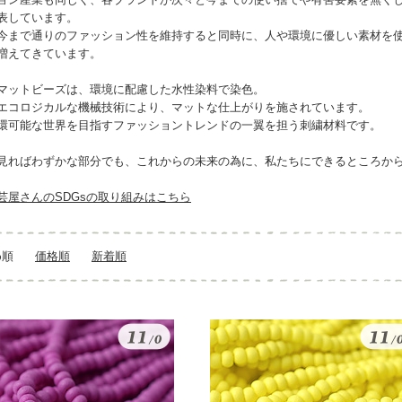
表しています。
今まで通りのファッション性を維持すると同時に、人や環境に優しい素材を
増えてきています。
マットビーズは、環境に配慮した水性染料で染色。
エコロジカルな機械技術により、マットな仕上がりを施されています。
環可能な世界を目指すファッショントレンドの一翼を担う刺繍材料です。
見ればわずかな部分でも、これからの未来の為に、私たちにできるところか
芸屋さんのSDGsの取り組みはこちら
め順
価格順
新着順