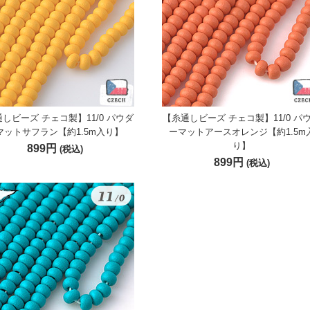
しビーズ チェコ製】11/0 パウダ
【糸通しビーズ チェコ製】11/0 パ
マットサフラン【約1.5m入り】
ーマットアースオレンジ【約1.5m
り】
899円
(税込)
899円
(税込)