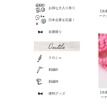
お得な大入り有り
【糸通
ーマ
日本企業を応援！
在庫限り
クロシェ
刺繍針
刺繍枠
【糸通
便利グッズ
ーマ