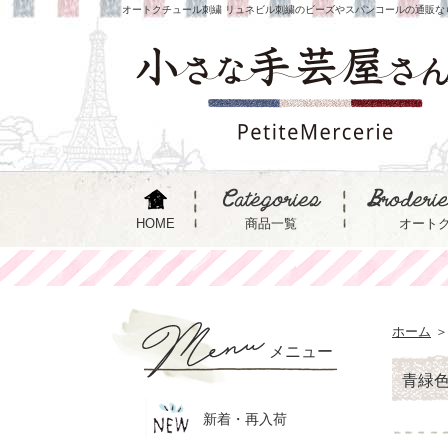
オートクチュール刺繍 リュネビル刺繍のビーズやスパンコールの通販な
HOME
商品一覧
オート
ホーム
＞
メニュー
青緑
新着・再入荷