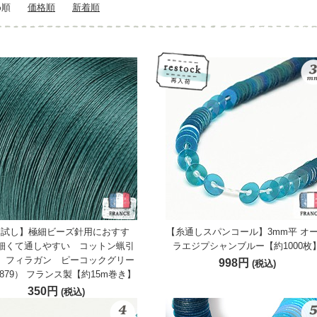
め順
価格順
新着順
お試し】極細ビーズ針用におすす
【糸通しスパンコール】3mm平 オ
細くて通しやすい コットン蝋引
ラエジプシャンブルー【約1000枚
 フィラガン ピーコックグリー
998円
(税込)
879） フランス製【約15m巻き】
350円
(税込)