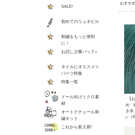
おすす
SALE!
初めてのリュネビル
刺繍をもっと便利
に！
お試し少量パック♪
ネイルにオススメ☆
パーツ特集
特集一覧
ドール向けミクロ素
【
材
め 
き糸
オートクチュール刺
ン（#
繍キット
これから新入荷!