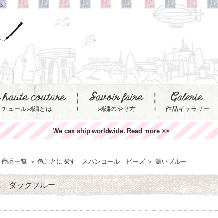
ら
クチュール刺繍とは
刺繍のやり方
作品ギャラリー
We can ship worldwide. Read more >>
商品一覧
＞
色ごとに探す スパンコール ビーズ
＞
濃いブルー
色 ダックブルー