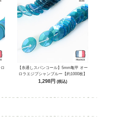
ーロ
【糸通しスパンコール】5mm亀甲 オー
】
ロラエジプシャンブルー【約1000枚】
1,298円
(税込)