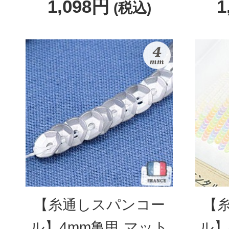
1,098円
1
(税込)
【糸通しスパンコー
【
ル】4mm亀甲 マット
ル】