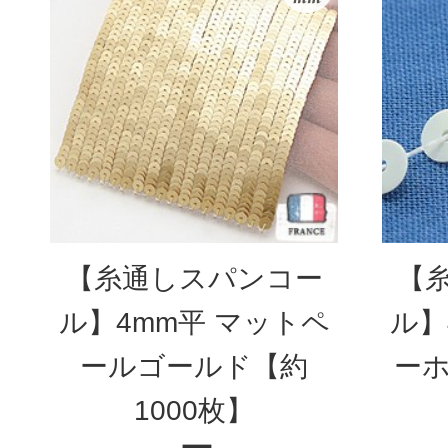
【糸通しスパンコー
【
ル】4mm平 マットペ
ル】
ールゴールド【約
ーホ
1000枚】