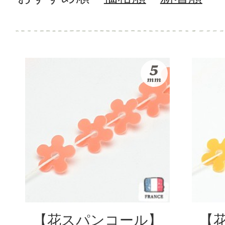
【花スパンコール】
【