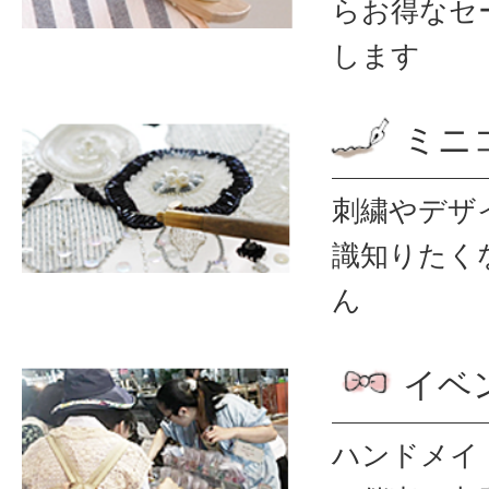
ら
お得なセ
します
ミニ
刺繍やデザ
識
知りたく
ん
イベ
ハンドメイ