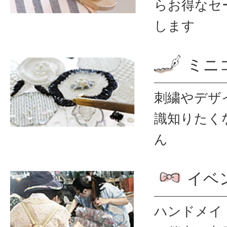
ら
お得なセ
します
ミニ
刺繍やデザ
識
知りたく
ん
イベ
ハンドメイ