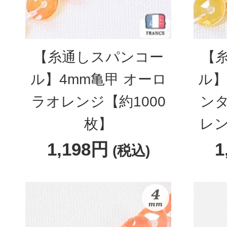
【糸通しスパンコー
【
ル】4mm亀甲 オーロ
ル】
ラオレンジ【約1000
ン
枚】
レン
1,198円
1
(税込)