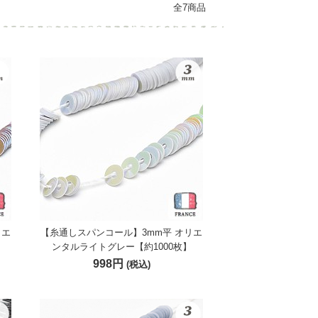
全7商品
リエ
【糸通しスパンコール】3mm平 オリエ
】
ンタルライトグレー【約1000枚】
998円
(税込)