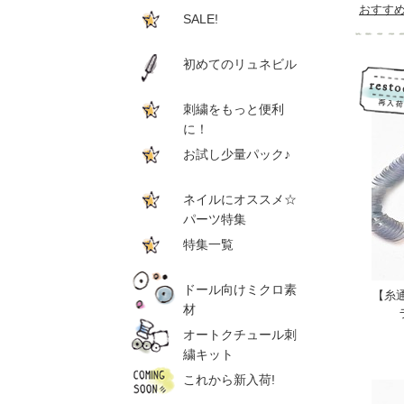
おすす
SALE!
初めてのリュネビル
刺繍をもっと便利
に！
お試し少量パック♪
ネイルにオススメ☆
パーツ特集
特集一覧
ドール向けミクロ素
【糸
材
オートクチュール刺
繍キット
これから新入荷!