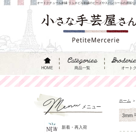
オートクチュール刺繍 リュネビル刺繍のビーズやスパンコールの通販な
HOME
商品一覧
オート
ホーム
＞
メニュー
3mm 
新着・再入荷