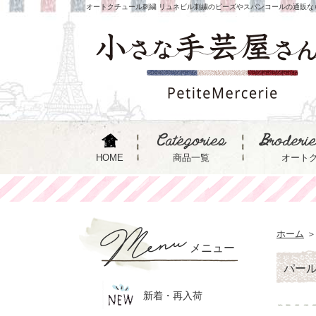
オートクチュール刺繍 リュネビル刺繍のビーズやスパンコールの通販な
HOME
商品一覧
オート
ホーム
＞
メニュー
パー
新着・再入荷