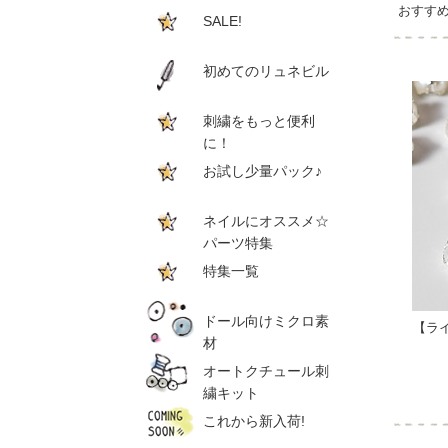
おすす
SALE!
初めてのリュネビル
刺繍をもっと便利
に！
お試し少量パック♪
ネイルにオススメ☆
パーツ特集
特集一覧
ドール向けミクロ素
【ラ
材
オートクチュール刺
繍キット
これから新入荷!