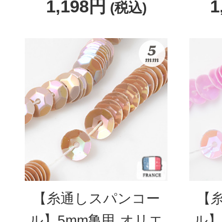
1,198円
1
(税込)
【糸通しスパンコー
【
ル】5mm亀甲 オリエ
ル】