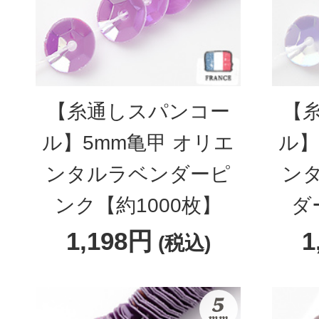
【糸通しスパンコー
【
ル】5mm亀甲 オリエ
ル】
ンタルラベンダーピ
ン
ンク【約1000枚】
ダ
1,198円
1
(税込)