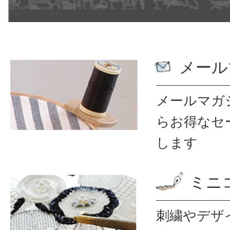
メール
メールマガ
ら
お得なセ
します
ミニ
刺繍やデザ