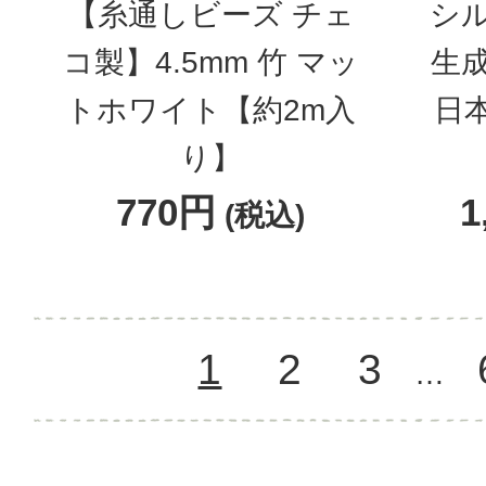
【糸通しビーズ チェ
シ
コ製】4.5mm 竹 マッ
生成
トホワイト【約2m入
日本
り】
770円
1
(税込)
1
2
3
…