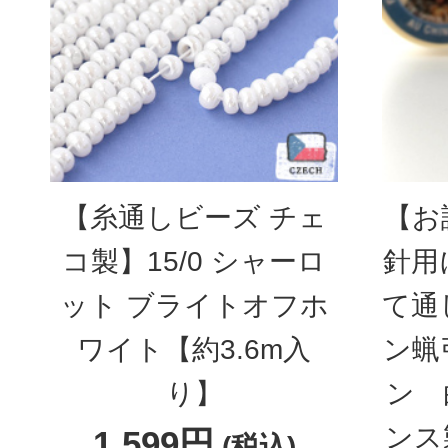
【糸通しビーズ チェ
【お
コ製】15/0 シャーロ
針用
ット ブライトオフホ
て通
ワイト【約3.6m入
ン蝋
り】
ン 
ンス
1,599円
(税込)