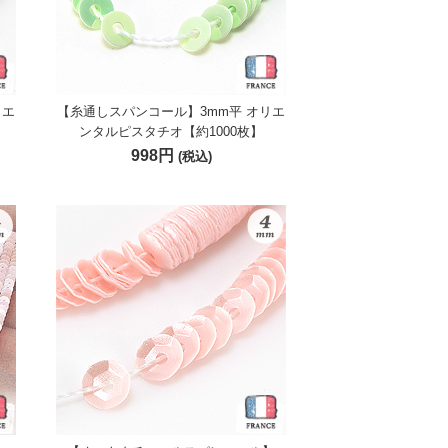
リエ
【糸通しスパンコール】3mm平 オリエ
】
ンタルピスタチオ【約1000枚】
998円
(税込)