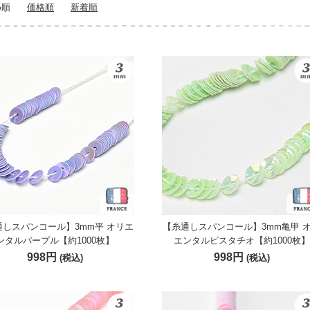
め順
価格順
新着順
通しスパンコール】3mm平 オリエ
【糸通しスパンコール】3mm亀甲 
ンタルパープル【約1000枚】
エンタルピスタチオ【約1000枚】
998円
998円
(税込)
(税込)