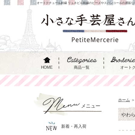
オートクチュール刺繍 リュネビル刺繍のビーズやスパンコールの通販な
HOME
商品一覧
オート
ホーム
＞
メニュー
やわ
新着・再入荷