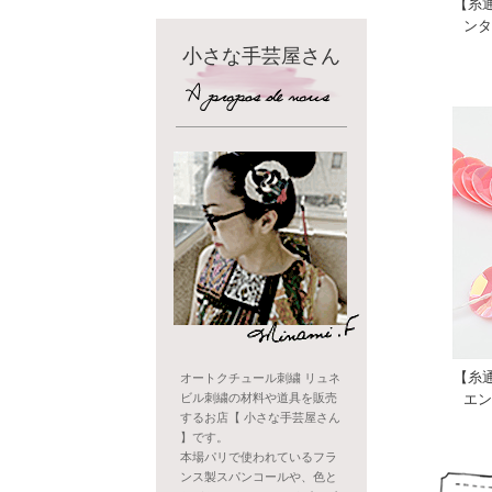
【糸
ンタ
小さな手芸屋さん
【糸
オートクチュール刺繍 リュネ
エン
ビル刺繍の材料や道具を販売
するお店【 小さな手芸屋さん
】です。
本場パリで使われているフラ
ンス製スパンコールや、色と