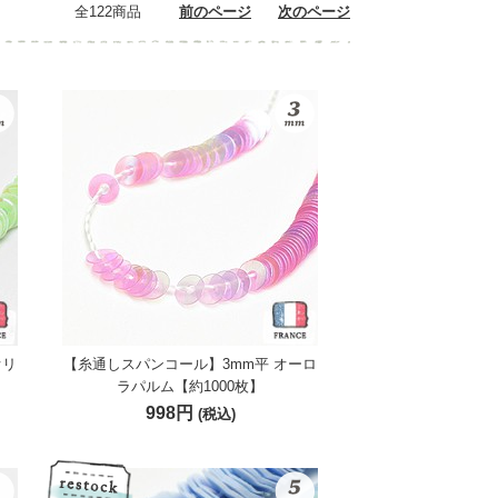
全122商品
前のページ
次のページ
オリ
【糸通しスパンコール】3mm平 オーロ
ラパルム【約1000枚】
998円
(税込)