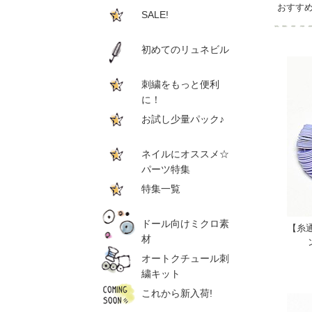
おすす
SALE!
初めてのリュネビル
刺繍をもっと便利
に！
お試し少量パック♪
ネイルにオススメ☆
パーツ特集
特集一覧
ドール向けミクロ素
【糸
材
オートクチュール刺
繍キット
これから新入荷!