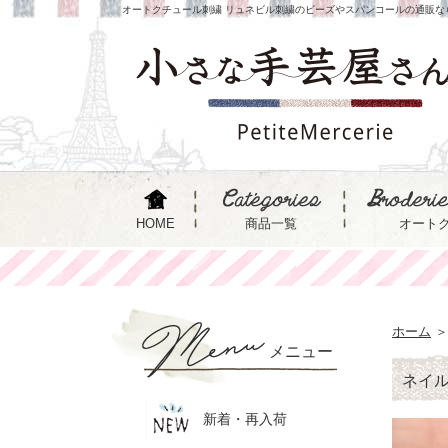
オートクチュール刺繍 リュネビル刺繍のビーズやスパンコールの通販な
HOME
商品一覧
オート
ホーム
＞
メニュー
ネイ
新着・再入荷