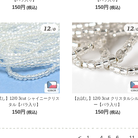
150円
150円
(税込)
(税込)
し】12/0 3cut シャイニークリス
【お試し】12/0 3cut クリスタルシ
タル【バラ入り】
ー【バラ入り】
150円
150円
(税込)
(税込)
<
1
4
5
6
11