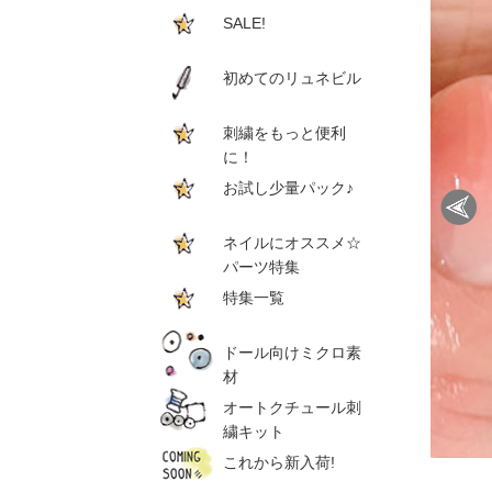
SALE!
初めてのリュネビル
刺繍をもっと便利
に！
お試し少量パック♪
ネイルにオススメ☆
パーツ特集
特集一覧
ドール向けミクロ素
材
オートクチュール刺
繍キット
これから新入荷!