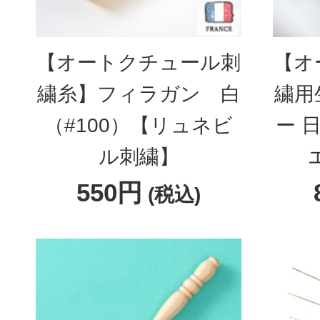
【オートクチュール刺
【オ
繍糸】フィラガン 白
繍用
（#100）【リュネビ
ー 
ル刺繍】
550円
(税込)