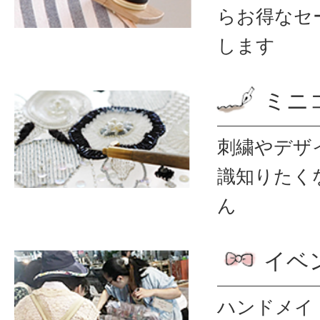
ら
お得なセ
します
ミニ
刺繍やデザ
識
知りたく
ん
イベ
ハンドメイ