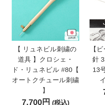
【 リュネビル刺繍の
【ビ
道具 】クロシェ・
針 
ド・リュネビル #80【
13
オートクチュール刺繍
】
7,700円
(税込)