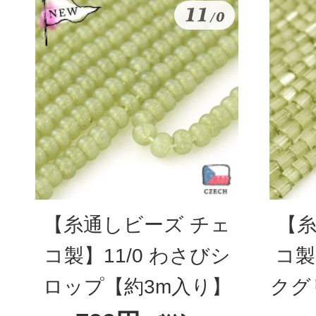
【糸通しビーズ チェ
【糸
コ製】11/0 わさびシ
コ製
ロップ【約3m入り】
クグ