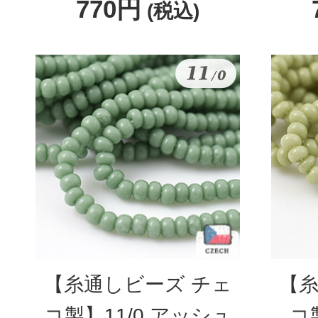
770円
(税込)
【糸通しビーズ チェ
【糸
コ製】11/0 アッシュ
コ