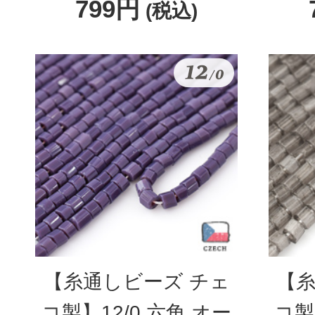
799円
(税込)
【糸通しビーズ チェ
【糸
コ製】12/0 六角 オー
コ製