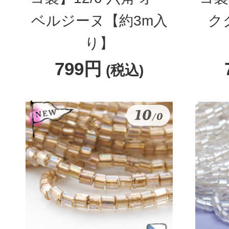
ベルジーヌ【約3m入
ク
り】
799円
(税込)