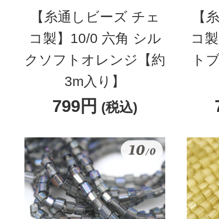
【糸通しビーズ チェ
【糸
コ製】10/0 六角 シル
コ製
クソフトオレンジ【約
トブ
3m入り】
799円
(税込)