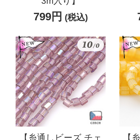
3m入り】
799円
(税込)
【糸通しビーズ チェ
【糸