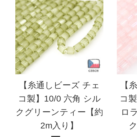
【糸通しビーズ チェ
【糸
コ製】10/0 六角 シル
コ製
クグリーンティー【約
ロ
2m入り】
ク