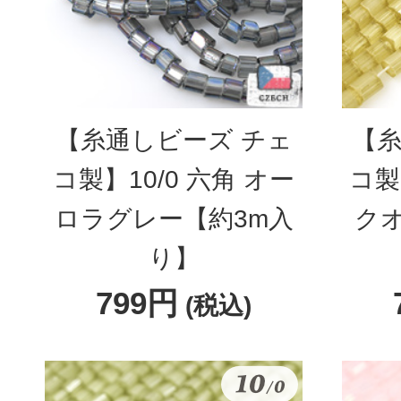
【糸通しビーズ チェ
【糸
コ製】10/0 六角 オー
コ製
ロラグレー【約3m入
ク
り】
799円
(税込)