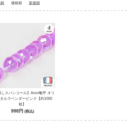
め順
価格順
新着順
通しスパンコール】4mm亀甲 オリ
タルラベンダーピンク【約1000
枚】
998円
(税込)