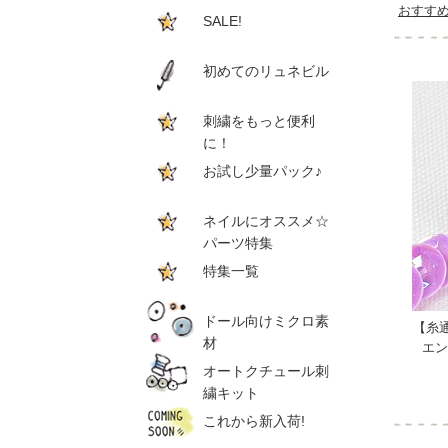
おすす
SALE!
初めてのリュネビル
刺繍をもっと便利
に！
お試し少量パック♪
ネイルにオススメ☆
パーツ特集
特集一覧
ドール向けミクロ素
【糸
材
エン
オートクチュール刺
繍キット
これから新入荷!