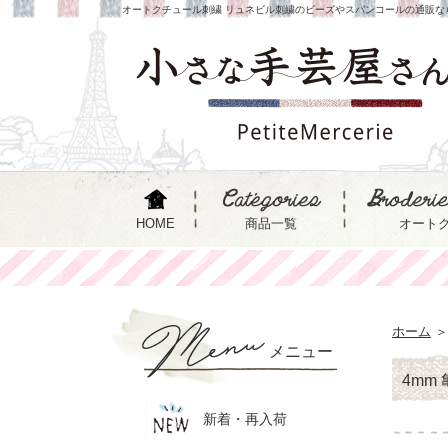
オートクチュール刺繍 リュネビル刺繍のビーズやスパンコールの通販な
HOME
商品一覧
オート
ホーム
＞
メニュー
4mm
新着・再入荷