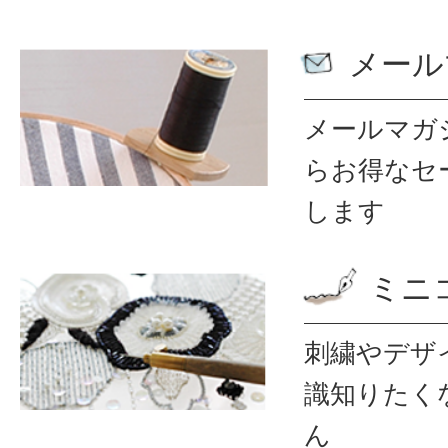
メール
メールマガ
ら
お得なセ
します
ミニ
刺繍やデザ
識
知りたく
ん