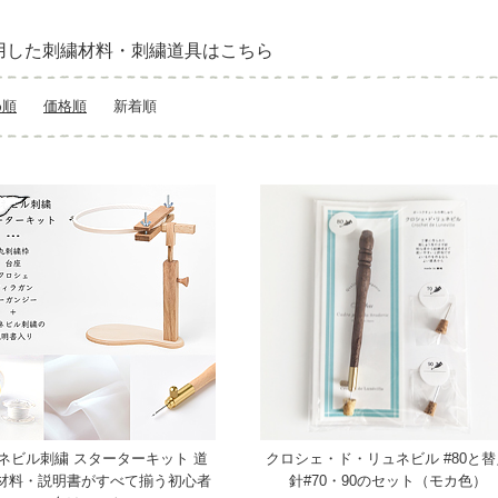
用した刺繍材料・刺繍道具はこちら
め順
価格順
新着順
ネビル刺繍 スターターキット 道
クロシェ・ド・リュネビル #80と替
材料・説明書がすべて揃う初心者
針#70・90のセット（モカ色）