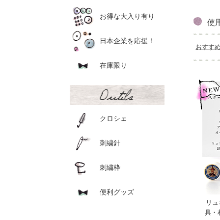
お得な大入り有り
使
日本企業を応援！
おすす
在庫限り
クロシェ
刺繍針
刺繍枠
便利グッズ
リュ
具・