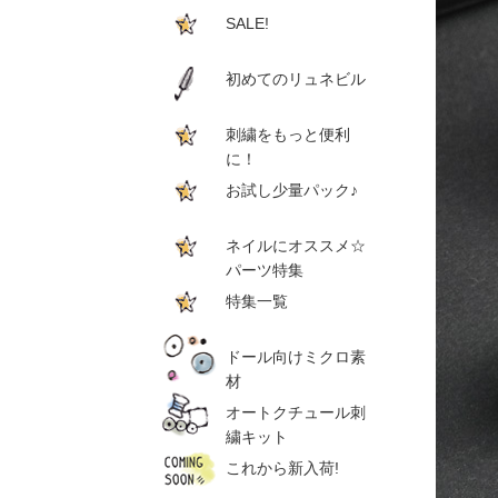
SALE!
初めてのリュネビル
刺繍をもっと便利
に！
お試し少量パック♪
ネイルにオススメ☆
パーツ特集
特集一覧
ドール向けミクロ素
材
オートクチュール刺
繍キット
これから新入荷!