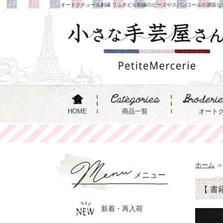
オートクチュール刺繍 リュネビル刺繍のビーズやスパンコールの通販な
HOME
商品一覧
オート
ホーム
＞
メニュー
【 書
新着・再入荷