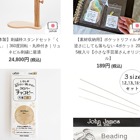
本製】刺繍枠スタンドセット「く
【素材収納用】ポケットリフィル A
ん」｜360度回転・丸枠付き｜リュ
逆さにしても落ちない 4ポケット 2
ネビル刺繍に最適
5枚入り【小さな手芸屋さんオリジ
ル】
24,800円
(税込)
189円
(税込)