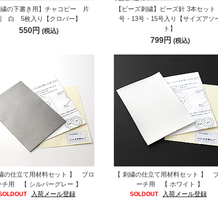
刺繍の下書き用】チャコピー 片
【ビーズ刺繍】ビーズ針 3本セット 
面 白 5枚入り【クロバー】
号・13号・15号入り【サイズアソ
ト】
550円
(税込)
799円
(税込)
刺繍の仕立て用材料セット 】 ブロ
【 刺繍の仕立て用材料セット 】 
ーチ用 【 シルバーグレー 】
ーチ用 【 ホワイト 】
入荷メール登録
入荷メール登録
SOLDOUT
SOLDOUT