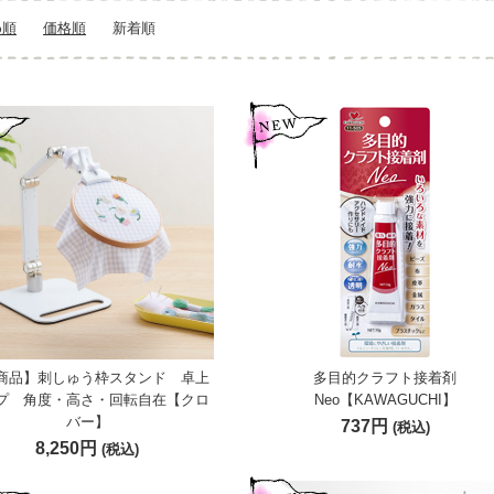
め順
価格順
新着順
商品】刺しゅう枠スタンド 卓上
多目的クラフト接着剤
プ 角度・高さ・回転自在【クロ
Neo【KAWAGUCHI】
バー】
737円
(税込)
8,250円
(税込)