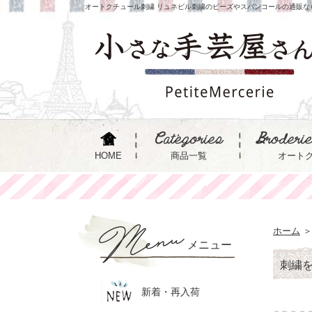
オートクチュール刺繍 リュネビル刺繍のビーズやスパンコールの通販な
HOME
商品一覧
オート
ホーム
＞
メニュー
刺繍
新着・再入荷