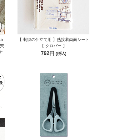
5
【 刺繍の仕立て用 】熱接着両面シート
0穴
【 クロバー 】
ナ
792円
(税込)