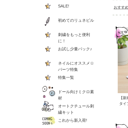
SALE!
おすす
初めてのリュネビル
刺繍をもっと便利
に！
お試し少量パック♪
ネイルにオススメ☆
パーツ特集
特集一覧
ドール向けミクロ素
【新
材
タイ
オートクチュール刺
繍キット
これから新入荷!