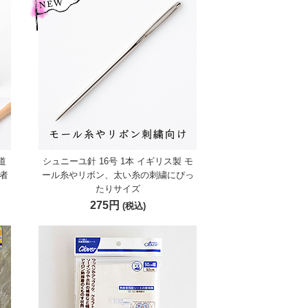
道
シュニーユ針 16号 1本 イギリス製 モ
者
ール糸やリボン、太い糸の刺繍にぴっ
たりサイズ
275円
(税込)