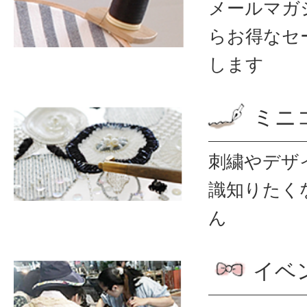
メールマガ
ら
お得なセ
します
ミニ
刺繍やデザ
識
知りたく
ん
イベ