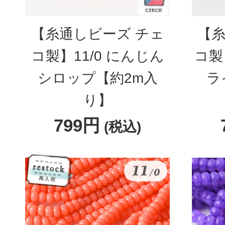
【糸通しビーズ チェ
【糸
コ製】11/0 にんじん
コ製
シロップ【約2m入
ラ
り】
799円
(税込)