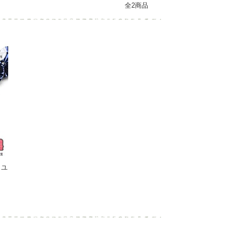
全2商品
イユ