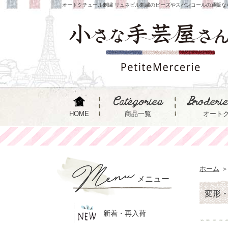
オートクチュール刺繍 リュネビル刺繍のビーズやスパンコールの通販な
HOME
商品一覧
オート
ホーム
＞
メニュー
変形
新着・再入荷