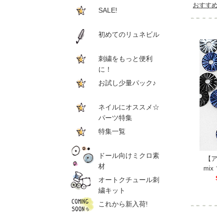
おすす
SALE!
初めてのリュネビル
刺繍をもっと便利
に！
お試し少量パック♪
ネイルにオススメ☆
パーツ特集
特集一覧
ドール向けミクロ素
【
材
mi
オートクチュール刺
繍キット
これから新入荷!