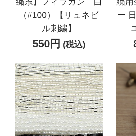
繍糸】フィラガン 白
繍用
（#100）【リュネビ
ー 
ル刺繍】
550円
(税込)