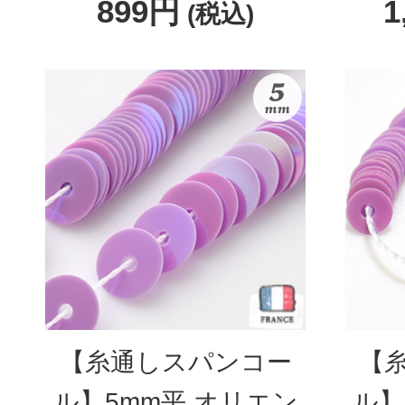
899円
1
(税込)
【糸通しスパンコー
【
ル】5mm平 オリエン
ル】