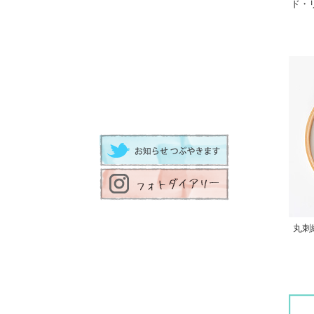
ド・
丸刺