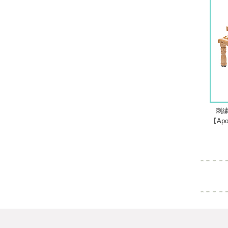
刺繍
【Ap