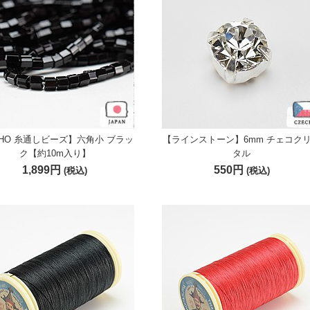
HO 糸通しビーズ】六角小 ブラッ
【ラインストーン】6mm チェコク
ク【約10m入り】
タル
1,899円
550円
(税込)
(税込)