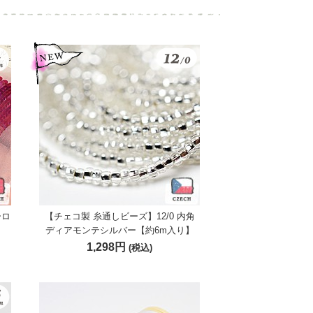
ーロ
【チェコ製 糸通しビーズ】12/0 内角
ディアモンテシルバー【約6m入り】
1,298円
(税込)