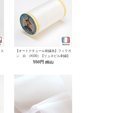
リス
【オートクチュール刺繍糸】フィラガ
ン 白 （#100）【リュネビル刺繍】
550円
(税込)