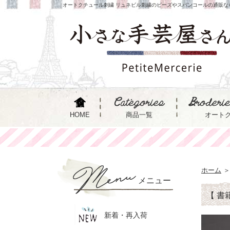
オートクチュール刺繍 リュネビル刺繍のビーズやスパンコールの通販な
HOME
商品一覧
オート
ホーム
＞
メニュー
【 書
新着・再入荷