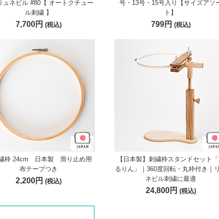
リュネビル #80【 オートクチュー
号・13号・15号入り【サイズアソ
ル刺繍 】
ト】
7,700円
799円
(税込)
(税込)
繍枠 24cm 日本製 滑り止め用
【日本製】刺繍枠スタンドセット「
布テープつき
るりん」｜360度回転・丸枠付き｜
ネビル刺繍に最適
2,200円
(税込)
24,800円
(税込)