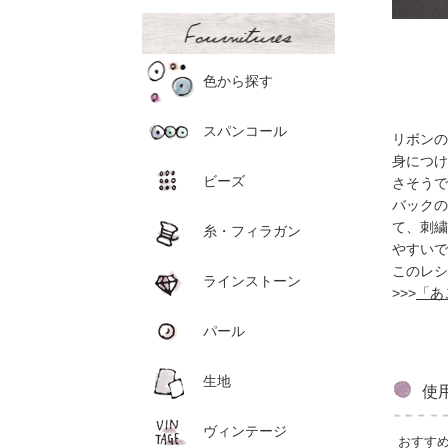
色から探す
スパンコール
リボンの
身につけ
ビーズ
さそうで
バックの
て、刺繍
糸・フィラガン
やすいで
このレシ
ラインストーン
>>>
「あ
パール
生地
使
ヴィンテージ
おすす