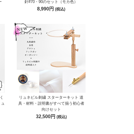
ー
針#70・90のセット（モカ色）
8,990円
(税込)
く
リュネビル刺繍 スターターキット 道
リュ
具・材料・説明書がすべて揃う初心者
向けセット
32,500円
(税込)