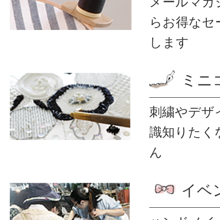
メールマガ
ら
お得なセ
します
ミニ
刺繍やデザ
識
知りたく
ん
イベ