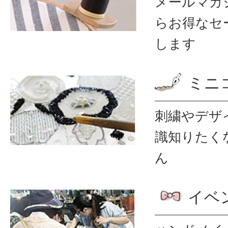
メールマガ
ら
お得なセ
します
ミニ
刺繍やデザ
識
知りたく
ん
イベ